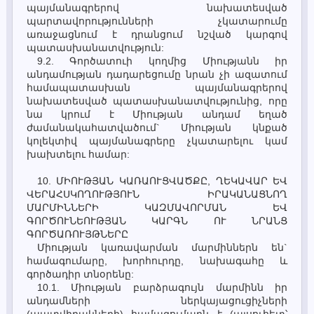
պայմանագրերով նախատեսված
պարտավորությունների չկատարումը
առաջացնում է դրանցում նշված կարգով
պատասխանատվություն:
9.2. Գործատուի կողմից Միությանն իր
անդամության դադարեցումը նրան չի ազատում
համապատասխան պայմանագրերով
նախատեսված պատաuխանատվությունից, որը
նա կրում է Միության անդամ եղած
ժամանակահատվածում` Միության կնքած
կոլեկտիվ պայմանագրերը չկատարելու կամ
խախտելու համար:
10. ՄԻՈՒԹՅԱՆ ԿԱՌԱՈՒՑՎԱԾՔԸ, ՂԵԿԱՎԱՐ ԵՎ
ՎԵՐԱՀՍԿՈՂՈՒԹՅՈՒՆ ԻՐԱԿԱՆԱՑՆՈՂ
ՄԱՐՄԻՆՆԵՐԻ ԿԱԶՄԱՎՈՐՄԱՆ ԵՎ
ԳՈՐԾՈՒՆԵՈՒԹՅԱՆ ԿԱՐԳՆ ՈՒ ՆՐԱՆՑ
ԳՈՐԾԱՌՈՒՅԹՆԵՐԸ
Միության կառավարման մարմիններն են`
համագումարը, խորհուրդը, նախագահը և
գործադիր տնօրենը:
10.1. Միության բարձրագույն մարմինն իր
անդամների ներկայացուցիչների