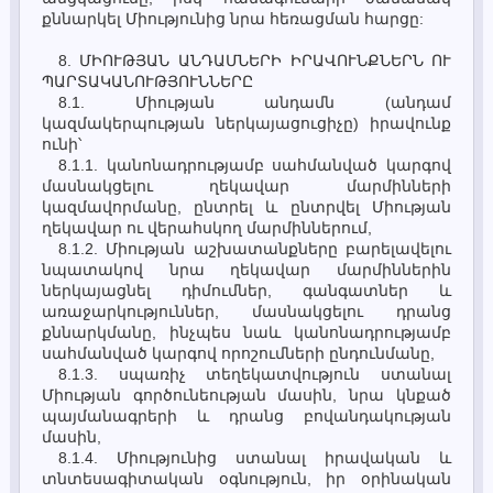
քննարկել Միությունից նրա հեռացման հարցը:
8. ՄԻՈՒԹՅԱՆ ԱՆԴԱՄՆԵՐԻ ԻՐԱՎՈՒՆՔՆԵՐՆ ՈՒ
ՊԱՐՏԱԿԱՆՈՒԹՅՈՒՆՆԵՐԸ
8.1. Միության անդամն (անդամ
կազմակերպության ներկայացուցիչը) իրավունք
ունի՝
8.1.1. կանոնադրությամբ սահմանված կարգով
մասնակցելու ղեկավար մարմինների
կազմավորմանը, ընտրել և ընտրվել Միության
ղեկավար ու վերահսկող մարմիններում,
8.1.2. Միության աշխատանքները բարելավելու
նպատակով նրա ղեկավար մարմիններին
ներկայացնել դիմումներ, գանգատներ և
առաջարկություններ, մասնակցելու դրանց
քննարկմանը, ինչպես նաև կանոնադրությամբ
սահմանված կարգով որոշումների ընդունմանը,
8.1.3. սպառիչ տեղեկատվություն ստանալ
Միության գործունեության մասին, նրա կնքած
պայմանագրերի և դրանց բովանդակության
մասին,
8.1.4. Միությունից ստանալ իրավական և
տնտեսագիտական օգնություն, իր օրինական