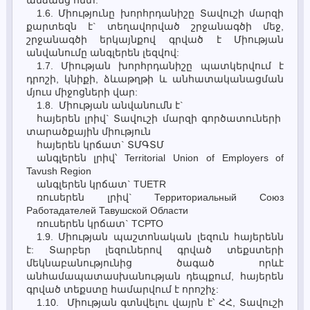
անձանց հետ:
1.6. Միությունը խորհրդանիշը Տավուշի մարզի
քարտեզն է` տեղավորված շրջանագծի մեջ,
շրջանագծի երկայնքով գրված է Միության
անվանումը անգլերեն լեզվով:
1.7. Միության խորհրդանիշը պատկերվում է
դրոշի, կնիքի, ձևաթղթի և անհատականացման
մյուս միջոցների վար:
1.8. Միության անվանումն է`
հայերեն լրիվ` Տավուշի մարզի գործատուների
տարածքային միություն
հայերեն կրճատ` ՏՄԳՏՄ
անգլերեն լրիվ՝ Territorial Union of Employers of
Tavush Region
անգլերեն կրճատ` TUETR
ռուսերեն լրիվ` Территориальный Союз
Работадателей Тавушской Области
ռուսերեն կրճատ` ТСРТО
1.9. Միության պաշտոնական լեզուն հայերենն
է: Տարբեր լեզուներով գրված տեքստերի
մեկնաբանությունից ծագած որևէ
անհամապատասխանության դեպքում, հայերեն
գրված տեքստը համարվում է որոշիչ:
1.10. Միության գտնվելու վայրն է՝ ՀՀ, Տավուշի