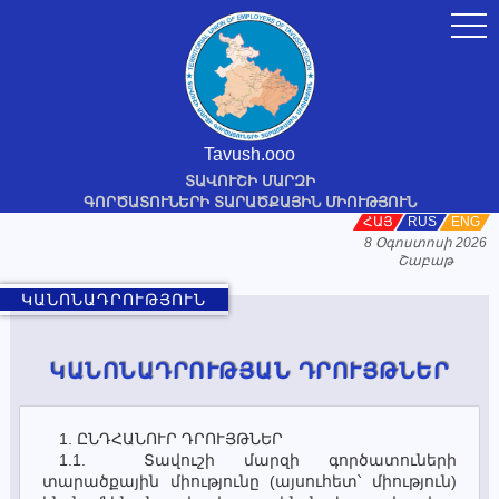
togg
navi
Tavush.ooo
ՏԱՎՈՒՇԻ ՄԱՐԶԻ
ԳՈՐԾԱՏՈՒՆԵՐԻ ՏԱՐԱԾՔԱՅԻՆ ՄԻՈՒԹՅՈՒՆ
ՀԱՅ
RUS
ENG
8 Օգոստոսի 2026
Շաբաթ
ԿԱՆՈՆԱԴՐՈՒԹՅՈՒՆ
ԿԱՆՈՆԱԴՐՈՒԹՅԱՆ ԴՐՈՒՅԹՆԵՐ
1. ԸՆԴՀԱՆՈՒՐ ԴՐՈՒՅԹՆԵՐ
1.1. Տավուշի մարզի գործատուների
տարածքային միությունը (այսուհետ՝ միություն)