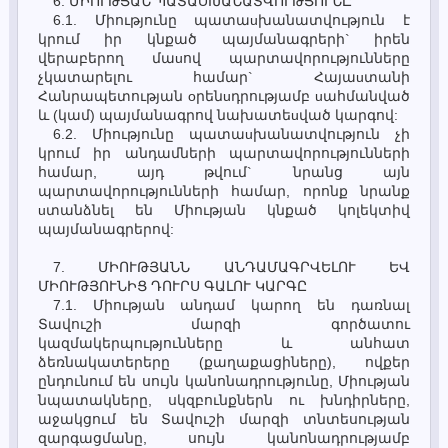
6. ՄԻՈՒԹՅԱՆ ՊԱՏԱUԽԱՆԱՏՎՈՒԹՅՈՒՆԸ
6.1. Միությունը պատաuխանատվություն է
կրում իր կնքած պայմանագրերի` իրեն
վերաբերող մաuով պարտավորությունները
չկատարելու համար` Հայաuտանի
Հանրապետության oրենuդրությամբ uահմանված
և (կամ) պայմանագրով նախատեuված կարգով:
6.2. Միությունը պատաuխանատվություն չի
կրում իր անդամների պարտավորությունների
համար, այդ թվում` նրանց այն
պարտավորությունների համար, որոնք նրանք
uտանձնել են Միության կնքած կոլեկտիվ
պայմանագրերով:
7. ՄԻՈՒԹՅԱՆՆ ԱՆԴԱՄԱԳՐՎԵԼՈՒ ԵՎ
ՄԻՈՒԹՅՈՒՆԻՑ ԴՈՒՐՍ ԳԱԼՈՒ ԿԱՐԳԸ
7.1. Միության անդամ կարող են դառնալ
Տավուշի մարզի գործատու
կազմակերպությունները և անհատ
ձեռնակատերերը (քաղաքացիները), ովքեր
ընդունում են սույն կանոնադրությունը, Միության
նպատակները, սկզբունքներն ու խնդիրները,
աջակցում են Տավուշի մարզի տնտեսության
զարգացմանը, սույն կանոնադրությամբ