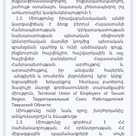
ինքնաֆինանսավորվող, ինքնակառավարվող,
շահույթ ստանալու նպատակ չհետապնդող (ոչ
առևտրային) կազմակերպություն է:
1.2. Միությունը իրավաբանակական անձի
կարգավիճակ է ձեռք բերում Հայաստանի
Հանրապետության Արդարադատության
նախարարության պետական ռեգիստրի
կենտրոնական մարմնի կողմից պետական
գրանցման պահից և ունի անձնական գույք,
ինքնուրույն հաշվեկշիռ, հաշվարկային և այլ
հաշիվներ բանկերում` Հայաստանի
Հանրապետության արժույթով և
արտարժույթով, իր անվամբ հայերեն,
անգլերեն և ռուսերեն լեզուներով կլոր կնիք`
եզրագծերի երկայնքով հետևյալ բառերով.
Տավուշի մարզի գործատուների տարածքային
միություն, Territorial Union of Employers of Tavush
Region, Территориальный Союз Работадателей
Тавушской Области:
Միությունը ունի նաև դրոշ, խորհրդանիշ,
անկյունադրոշմ և ձևաթուղթ:
1.3. Միությունը գործում է ՀՀ
Սահմանադրության, ՀՀ օրենսդրության, ՀՀ
միջազգային պայմանագրերի և սույն