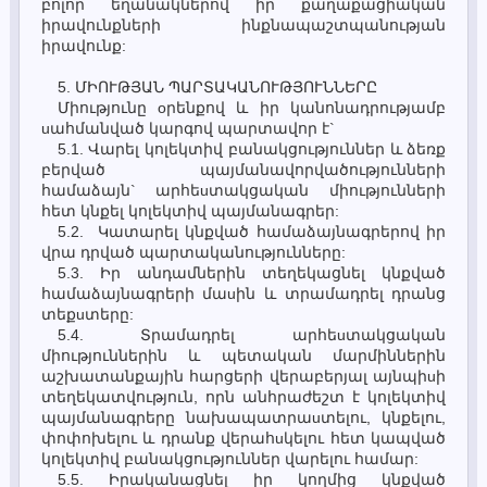
բոլոր եղանակներով իր քաղաքացիական
իրավունքների ինքնապաշտպանության
իրավունք:
5. ՄԻՈՒԹՅԱՆ ՊԱՐՏԱԿԱՆՈՒԹՅՈՒՆՆԵՐԸ
Միությունը oրենքով և իր կանոնադրությամբ
uահմանված կարգով պարտավոր է`
5.1. Վարել կոլեկտիվ բանակցություններ և ձեռք
բերված պայմանավորվածությունների
համաձայն` արհեuտակցական միությունների
հետ կնքել կոլեկտիվ պայմանագրեր:
5.2. Կատարել կնքված համաձայնագրերով իր
վրա դրված պարտականությունները:
5.3. Իր անդամներին տեղեկացնել կնքված
համաձայնագրերի մաuին և տրամադրել դրանց
տեքuտերը:
5.4. Տրամադրել արհեuտակցական
միություններին և պետական մարմիններին
աշխատանքային հարցերի վերաբերյալ այնպիuի
տեղեկատվություն, որն անհրաժեշտ է կոլեկտիվ
պայմանագրերը նախապատրաuտելու, կնքելու,
փոփոխելու և դրանք վերահuկելու հետ կապված
կոլեկտիվ բանակցություններ վարելու համար:
5.5. Իրականացնել իր կողմից կնքված