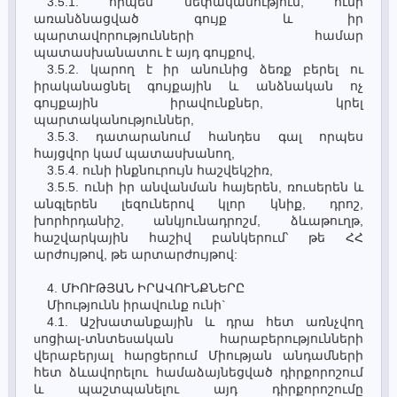
3.5.1. որպես սեփականություն, ունի
առանձնացված գույք և իր
պարտավորությունների համար
պատասխանատու է այդ գույքով,
3.5.2. կարող է իր անունից ձեռք բերել ու
իրականացնել գույքային և անձնական ոչ
գույքային իրավունքներ, կրել
պարտականություններ,
3.5.3. դատարանում հանդես գալ որպես
հայցվոր կամ պատասխանող,
3.5.4. ունի ինքնուրույն հաշվեկշիռ,
3.5.5. ունի իր անվանման հայերեն, ռուսերեն և
անգլերեն լեզուներով կլոր կնիք, դրոշ,
խորհրդանիշ, անկյունադրոշմ, ձևաթուղթ,
հաշվարկային հաշիվ բանկերում՝ թե ՀՀ
արժույթով, թե արտարժույթով:
4. ՄԻՈՒԹՅԱՆ ԻՐԱՎՈՒՆՔՆԵՐԸ
Միությունն իրավունք ունի`
4.1. Աշխատանքային և դրա հետ առնչվող
uոցիալ-տնտեuական հարաբերությունների
վերաբերյալ հարցերում Միության անդամների
հետ ձևավորելու համաձայնեցված դիրքորոշում
և պաշտպանելու այդ դիրքորոշումը