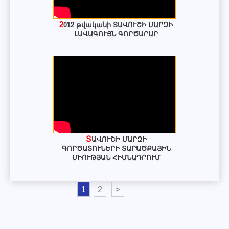
2012 թվականի ՏԱՎՈՒՇԻ ՄԱՐԶԻ
ԼԱՎԱԳՈՒՅՆ ԳՈՐԾԱՐԱՐ
ՏԱՎՈՒՇԻ ՄԱՐԶԻ
ԳՈՐԾԱՏՈՒՆԵՐԻ ՏԱՐԱԾՔԱՅԻՆ
ՄԻՈՒԹՅԱՆ ՀԻՄՆԱԴՐՈՒՄ
1
2
>