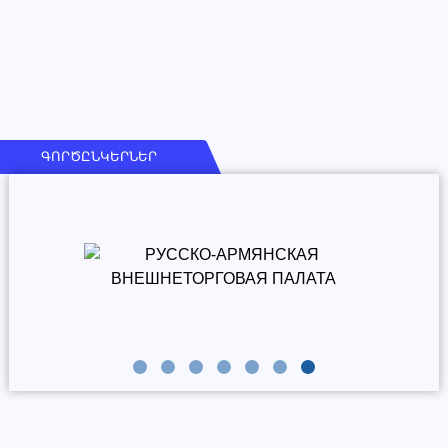
ԳՈՐԾԸՆԿԵՐՆԵՐ