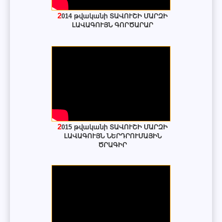
2014 թվականի ՏԱՎՈՒՇԻ ՄԱՐԶԻ
ԼԱՎԱԳՈՒՅՆ ԳՈՐԾԱՐԱՐ
2015 թվականի ՏԱՎՈՒՇԻ ՄԱՐԶԻ
ԼԱՎԱԳՈՒՅՆ ՆԵՐԴՐՈՒՄԱՅԻՆ
ԾՐԱԳԻՐ