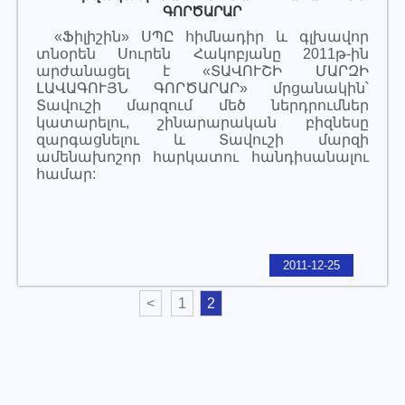
ԳՈՐԾԱՐԱՐ
«Ֆիլիշին» ՍՊԸ հիմնադիր և գլխավոր
տնօրեն Սուրեն Հակոբյանը 2011թ-ին
արժանացել է «ՏԱՎՈՒՇԻ ՄԱՐԶԻ
ԼԱՎԱԳՈՒՅՆ ԳՈՐԾԱՐԱՐ» մրցանակին՝
Տավուշի մարզում մեծ ներդրումներ
կատարելու, շինարարական բիզնեսը
զարգացնելու և Տավուշի մարզի
ամենախոշոր հարկատու հանդիսանալու
համար:
2011-12-25
<
1
2