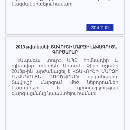
կազմակերպելու համար:
2014-11-01
2013 թվականի ՏԱՎՈՒՇԻ ՄԱՐԶԻ ԼԱՎԱԳՈՒՅՆ
ԳՈՐԾԱՐԱՐ
«Ապագա տուր» ՍՊԸ հիմնադիր և
գլխավոր տնօրեն Արտակ Չիբուխչյանը
2013թ-ին արժանացել է «ՏԱՎՈՒՇԻ ՄԱՐԶԻ
ԼԱՎԱԳՈՒՅՆ ԳՈՐԾԱՐԱՐ» մրցանակին՝
Տավուշի մարզում մեծ ներդրումներ
կատարելու և զբոսաշրջության
զարգացմանը նպաստելու համար: