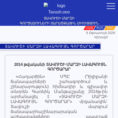
togg
navi
Tavush.ooo
ՏԱՎՈՒՇԻ ՄԱՐԶԻ
ԳՈՐԾԱՏՈՒՆԵՐԻ ՏԱՐԱԾՔԱՅԻՆ ՄԻՈՒԹՅՈՒՆ
ՀԱՅ
RUS
ENG
9 Օգոստոսի 2026
Կիրակի
ՏԱՎՈՒՇԻ ՄԱՐԶԻ ԼԱՎԱԳՈՒՅՆ ԳՈՐԾԱՐԱՐ
2014 թվականի ՏԱՎՈՒՇԻ ՄԱՐԶԻ ԼԱՎԱԳՈՒՅՆ
ԳՈՐԾԱՐԱՐ
«Հաղարծին» ՍՊԸ (Դիլիջանի
ճանապարների շահագործում և
շինարարություն) հիմնադիր և գլխավոր
տնօրեն Գառնիկ Մանթաշյանը 2014թ-ին
արժանացել է «ՏԱՎՈՒՇԻ ՄԱՐԶԻ
ԼԱՎԱԳՈՒՅՆ ԳՈՐԾԱՐԱՐ» մրցանակին՝
Տավուշի մարզում
ճանապարհաշինարարական
աշխատանքները պատշաճ