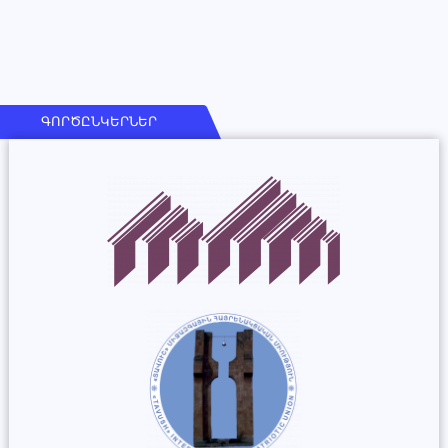
ԳՈՐԾԸՆԿԵՐՆԵՐ