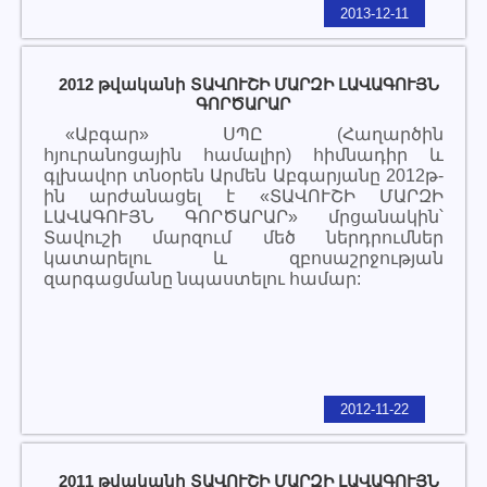
2013-12-11
2012 թվականի ՏԱՎՈՒՇԻ ՄԱՐԶԻ ԼԱՎԱԳՈՒՅՆ
ԳՈՐԾԱՐԱՐ
«Աբգար» ՍՊԸ (Հաղարծին
հյուրանոցային համալիր) հիմնադիր և
գլխավոր տնօրեն Արմեն Աբգարյանը 2012թ-
ին արժանացել է «ՏԱՎՈՒՇԻ ՄԱՐԶԻ
ԼԱՎԱԳՈՒՅՆ ԳՈՐԾԱՐԱՐ» մրցանակին՝
Տավուշի մարզում մեծ ներդրումներ
կատարելու և զբոսաշրջության
զարգացմանը նպաստելու համար:
2012-11-22
2011 թվականի ՏԱՎՈՒՇԻ ՄԱՐԶԻ ԼԱՎԱԳՈՒՅՆ